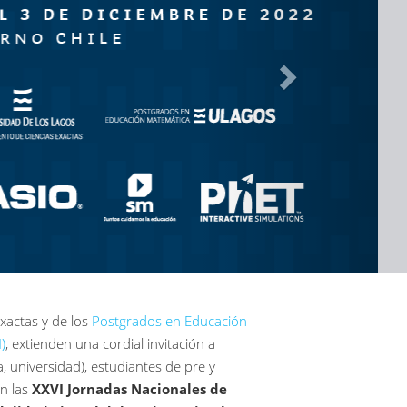
xactas y de los
Postgrados en Educación
)
, extienden una cordial invitación a
a, universidad), estudiantes de pre y
en las
XXVI Jornadas Nacionales de