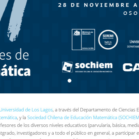
Universidad de Los Lagos
, a través del Departamento de Ciencias E
emática
, y la
Sociedad Chilena de Educación Matemática (SOCHIEM
fesores de los diversos niveles educativos (parvularia, básica, medi
tgrado, investigadores y a todo el público en general, a participar 