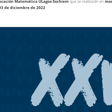
ucación Matemática ULagos-Sochiem
que se realizarán en
mod
 03 de diciembre de 2022
.