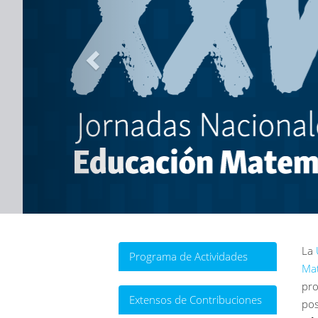
La
Programa de Actividades
Mat
pro
Extensos de Contribuciones
pos